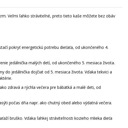
rm. Veľmi ľahko stráviteľné, preto tieto kaše môžete bez obáv
tačí pokryť energetickú potrebu dieťaťa, od ukončeného 4.
enie jedálnička malých detí, od ukončeného 5. mesiaca života.
ny do jedálnička dojčiat od 5. mesiaca života. Vďaka tekvici a
ktérie.
ko zdravá a rýchla večera pre bábätká a malé deti, od
sýti počas dňa napr. ako chutný obed alebo výdatná večera.
aťaží bruško. Vďaka ľahkej stráviteľnosti kozieho mlieka dieťa