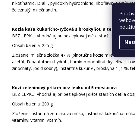
nikotínamid, D-al- , pyridoxín-hydrochlorid, riboflavín, tiamín-m
železnatý, mliečnandin.
Použív
webove
použit
Kozia kaša kukurično-ryžová s broskyňou a tekvicou prí
BEZ LEPKU. Vhodná aj pri bezlepkovej diéte starších detí a dos
Nas
Obsah balenia: 225 g
Zloženie: mliečna zložka 47 % (plnotučné kozie mlieko, srvátka,
acetát, D-pantothein-hydrát , tiamín-mononitrát, kyselina listo
zinočnatý, jodid sodný), instantná kukuri9 , broskyňa 1 ,1 %, t
Kozí zeleninový príkrm bez lepku od 5 mesiacov:
BEZ LEPKU. Vhodná aj pri bezlepkovej diéte starších detí a dos
Obsah balenia: 200 g
Zloženie: instantná zemiaková múka, instantná kukuričná múka, 
vitamíny: vitamín: vitamín.