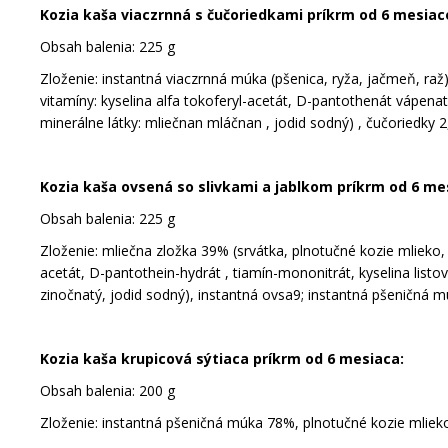
Kozia kaša viaczrnná s čučoriedkami príkrm od 6 mesiac
Obsah balenia: 225 g
Zloženie: instantná viaczrnná múka (pšenica, ryža, jačmeň, raž)
vitamíny: kyselina alfa tokoferyl-acetát, D-pantothenát vápenatý,
minerálne látky: mliečnan mláčnan , jodid sodný) , čučoriedky 
Kozia kaša ovsená so slivkami a jablkom príkrm od 6 me
Obsah balenia: 225 g
Zloženie: mliečna zložka 39% (srvátka, plnotučné kozie mlieko, 
acetát, D-pantothein-hydrát , tiamín-mononitrát, kyselina listo
zinočnatý, jodid sodný), instantná ovsa9; instantná pšeničná m
Kozia kaša krupicová sýtiaca príkrm od 6 mesiaca:
Obsah balenia: 200 g
Zloženie: instantná pšeničná múka 78%, plnotučné kozie mlieko 