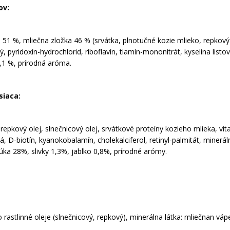
ov:
 51 %, mliečna zložka 46 % (srvátka, plnotučné kozie mlieko, repkový 
 pyridoxín-hydrochlorid, riboflavín, tiamín-mononitrát, kyselina listov
2,1 %, prírodná aróma.
siaca:
repkový olej, slnečnicový olej, srvátkové proteíny kozieho mlieka, vit
vá, D-biotín, kyanokobalamín, cholekalciferol, retinyl-palmitát, miner
úka 28%, slivky 1,3%, jablko 0,8%, prírodné arómy.
rastlinné oleje (slnečnicový, repkový), minerálna látka: mliečnan váp