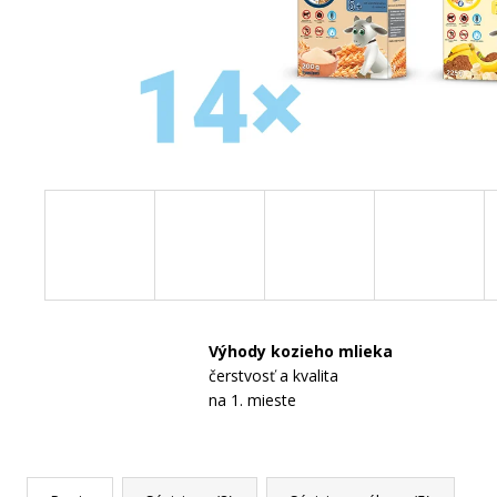
POČIATOČNÉ DOJČENSKÉ KOZIE MLIEKO
NAŠE MLIEKO 1, 525G
€17,49
Výhody kozieho mlieka
čerstvosť a kvalita
na 1. mieste