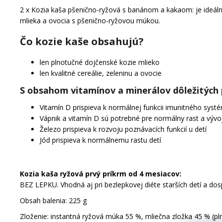
2 x Kozia kaša pšenično-ryžová s banánom a kakaom:
je ideál
mlieka a ovocia s pšenično-ryžovou múkou.
Čo kozie kaše obsahujú?
len plnotučné dojčenské kozie mlieko
len kvalitné cereálie, zeleninu a ovocie
S obsahom vitamínov a minerálov dôležitých 
Vitamín D prispieva k normálnej funkcii imunitného systé
Vápnik a vitamín D sú potrebné pre normálny rast a vývoj
Železo prispieva k rozvoju poznávacích funkcií u detí
Jód prispieva k normálnemu rastu detí
Kozia kaša ryžová prvý príkrm od 4 mesiacov:
BEZ LEPKU. Vhodná aj pri bezlepkovej diéte starších detí a dos
Obsah balenia: 225 g
Zloženie: instantná ryžová múka 55 %, mliečna zložka 45 % (pln