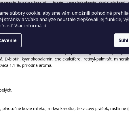
ononitrát, kyselina listová, D-biotín, kyanokobalamín, cholekalciferol,
ame súbory cookie, aby sme vám umožnili pohodlné prehlia
j stránky a vďaka analýze neustále zlepšovali jej funkcie, v
eľnosť.
Viac informácií
krm od 5 mesiacov:
pelých.
tavenie
Súh
 srvátkové proteíny kozieho mlieka, repkový olej, slnečnicový olej, vi
vá, D-biotín, kyanokobalamín, cholekalciferol, retinyl-palmitát, miner
ekvica 1,1 %, prírodná aróma.
pelých.
plnotučné kozie mlieko, mrkva karotka, tekvicový prášok, rastlinné (