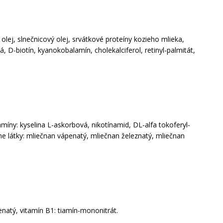
olej, slnečnicový olej, srvátkové proteíny kozieho mlieka,
á, D-biotín, kyanokobalamín, cholekalciferol, retinyl-palmitát,
amíny: kyselina L-askorbová, nikotínamid, DL-alfa tokoferyl-
álne látky: mliečnan vápenatý, mliečnan železnatý, mliečnan
enatý, vitamín B1: tiamín-mononitrát.