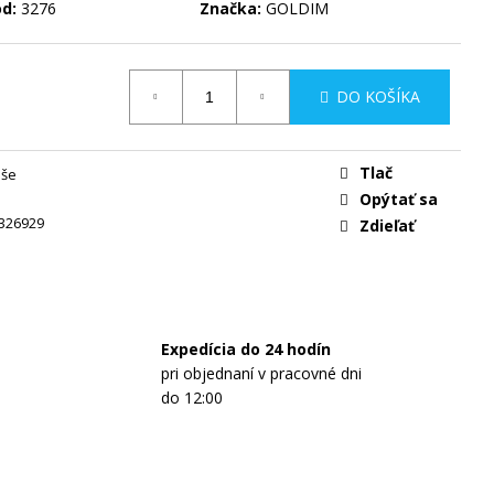
IE MLIEKO NAŠE
d:
3276
Značka:
GOLDIM
IPACK 5×525G
5
DO KOŠÍKA
Tlač
aše
Opýtať sa
326929
Zdieľať
Expedícia do 24 hodín
pri objednaní v pracovné dni
do 12:00