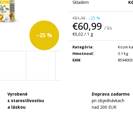
NAŠE MLIEKO AR - ANTIREFLUX, 400 G
DOJČENSKÉ KOZ
Skladem
Kó
MLIEKO 2 MULT
€16,47
€75,99
€81,36
–25 %
Pôvodne:
€84,9
€60,99
/ ks
Jednotková
€0,02 / 1 g
–25 %
cena:
Kategória
:
Kozie k
Hmotnosť
:
3.1 kg
EAN
:
8594003
Vyrobené
Doprava zadarmo
s starostlivosťou
pri objednávkach
a láskou
nad 200 EUR