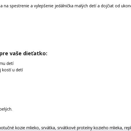
na na spestrenie a vylepšenie jedálnička malých detí a dojčiat od uk
pre vaše dieťatko:
mu detí
 kostí u detí
pelých.
otučné kozie mlieko, srvátka, srvátkové proteíny kozieho mlieka, repko