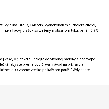
, kyselina listová, D-biotín, kyanokobalamín, cholekalciferol,
múka 4 múka kaový prášok so zníženým obsahom tuku, banán 0,9%,
 kaše, viď etiketa), nalejte do vhodnej nádoby a pridávajte
ežité, aby ste presne dodržiavali návod na prípravu a
dé kŕmenie. Otvorené vrecko po každom použití vždy dobre