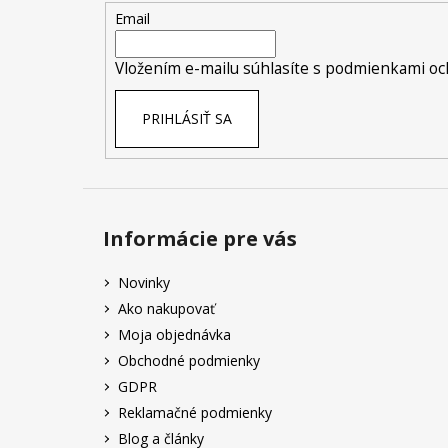
t
Email
i
e
Vložením e-mailu súhlasíte s
podmienkami oc
PRIHLÁSIŤ SA
Informácie pre vás
Novinky
Ako nakupovať
Moja objednávka
Obchodné podmienky
GDPR
Reklamačné podmienky
Blog a články