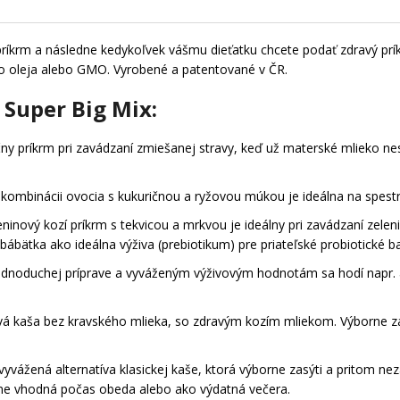
ríkrm a následne kedykoľvek vášmu dieťatku chcete podať zdravý prík
o oleja alebo GMO. Vyrobené a patentované v ČR.
 Super Big Mix:
ny príkrm pri zavádzaní zmiešanej stravy, keď už materské mlieko nes
kombinácii ovocia s kukuričnou a ryžovou múkou je ideálna na spestr
ninový kozí príkrm s tekvicou a mrkvou je ideálny pri zavádzaní zeleni
ábätka ako ideálna výživa (prebiotikum) pre priateľské probiotické ba
ednoduchej príprave a vyváženým výživovým hodnotám sa hodí napr. a
vá kaša bez kravského mlieka, so zdravým kozím mliekom. Výborne za
yvážená alternatíva klasickej kaše, ktorá výborne zasýti a pritom nez
dne vhodná počas obeda alebo ako výdatná večera.