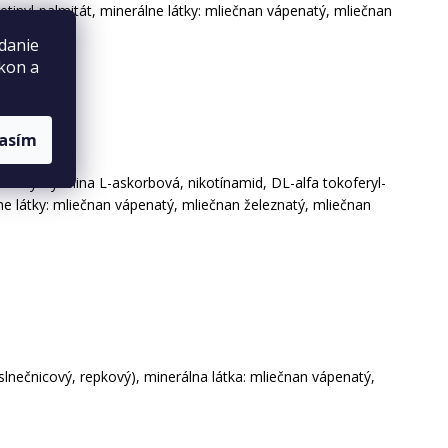
 retinyl-palmitát, minerálne látky: mliečnan vápenatý, mliečnan
danie
ýkon a
lasím
tamíny: kyselina L-askorbová, nikotínamid, DL-alfa tokoferyl-
álne látky: mliečnan vápenatý, mliečnan železnatý, mliečnan
slnečnicový, repkový), minerálna látka: mliečnan vápenatý,