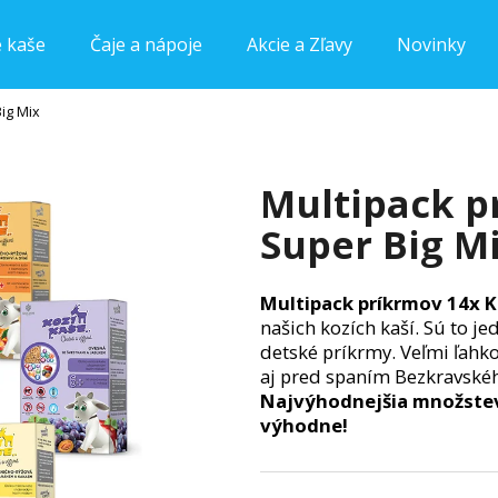
e kaše
Čaje a nápoje
Akcie a Zľavy
Novinky
Big Mix
Čo potrebujete nájsť?
Multipack p
HĽADAŤ
Super Big M
Multipack príkrmov 14x K
Odporúčame
našich kozích kaší. Sú to j
detské príkrmy. Veľmi ľahko
aj pred spaním Bezkravské
Najvýhodnejšia množstev
výhodne!