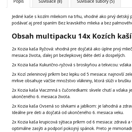
Popis
Súvisiace (8)
Súvisiace súbory (5)
Jediné kaše s kozím mliekom na trhu, vhodné ako prvý detský p
podávať aj pred spaním Bez kravského mlieka a bez palmovéh
Obsah multipacku 14x Kozích kaší
2x Kozia kaša Ryžová:
vhodná pre dojčatá ako úplne prvý mlieč
mesiaca života, ďalej pri bezlepkovej diéte detí a dospelých.
2x Kozia kaša Kukurično-ryžová s broskyňou a tekvicou:
vďaka 
2x Kozí zeleninový príkrm bez lepku od 5 mesiaca:
najnovší zele
mrkve obsahuje väčšie množstvo vlákniny, ktorá slúži v brušku b
2x Kozia kaša Viaczrnná s čučoriedkami:
skvele chutí a vďaka j
ukončeného 6. mesiaca života.
2x Kozia kaša Ovsená so slivkami a jablkom:
je lahodná a zdra
Ideálne pre deti a dojčatá od ukončeného 6. mesiaca veku.
2x Kozia kaša krupicová sýtiaca príkrm od 6 mesiaca:
zdravá a v
optimálne zasýti a podporí pokojný spánok. Preto je mimoria