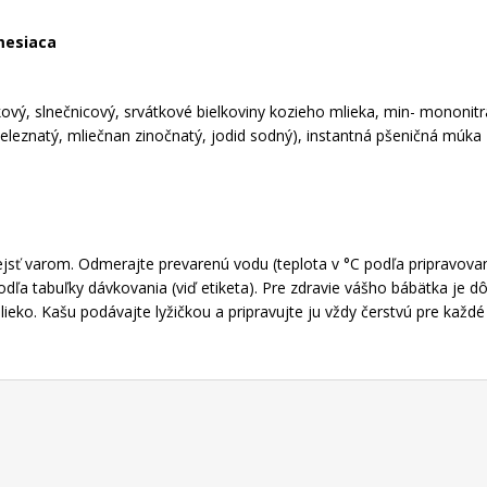
mesiaca
kový, slnečnicový, srvátkové bielkoviny kozieho mlieka, min- mononitrát
n železnatý, mliečnan zinočnatý, jodid sodný), instantná pšeničná 
sť varom. Odmerajte prevarenú vodu (teplota v °C podľa pripravovanej
a tabuľky dávkovania (viď etiketa). Pre zdravie vášho bábätka je dôl
lieko. Kašu podávajte lyžičkou a pripravujte ju vždy čerstvú pre kaž