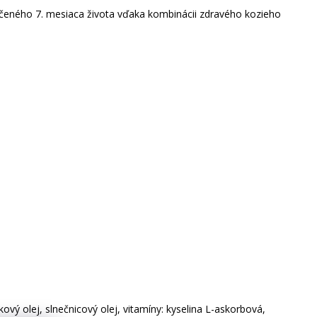
ončeného 7. mesiaca života vďaka kombinácii zdravého kozieho
vý olej, slnečnicový olej, vitamíny: kyselina L-askorbová,