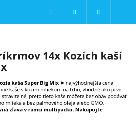
Hľadať
Prihlásenie
Nákupný
košík
ríkrmov 14x Kozích kaší
ix
ozia kaša Super Big Mix ➤
najvýhodnejšia cena
ediné kaše s kozím mliekom na trhu, vhodné ako prvé
 stráviteľné, preto tieto kaše môžete bez obáv podávať
ho mlieka a bez palmového oleja alebo GMO.
ná zľava v rámci multipacku. Nakupujte
Nasledujúce