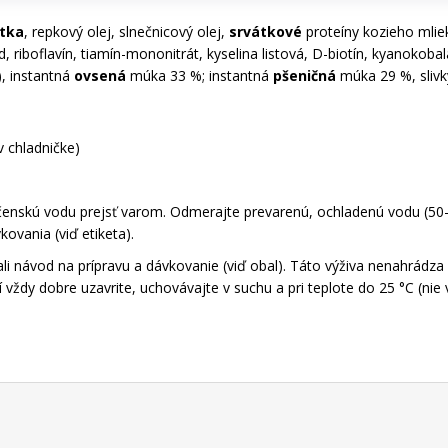
tka
, repkový olej, slnečnicový olej,
srvátkové
proteíny kozieho mliek
 riboflavín, tiamín-mononitrát, kyselina listová, D-biotín, kyanokobala
), instantná
ovsená
múka 33 %; instantná
pšeničná
múka 29 %, slivk
v chladničke)
jčenskú vodu prejsť varom. Odmerajte prevarenú, ochladenú vodu (50–
ovania (viď etiketa).
ali návod na prípravu a dávkovanie (viď obal). Táto výživa nenahrádza
ždy dobre uzavrite, uchovávajte v suchu a pri teplote do 25 °C (nie v