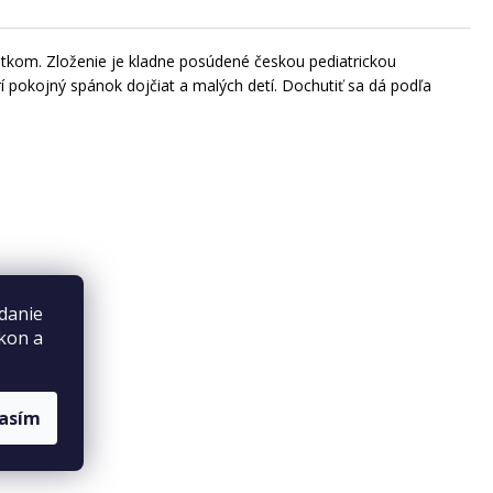
tkom. Zloženie je kladne posúdené českou pediatrickou
í pokojný spánok dojčiat a malých detí. Dochutiť sa dá podľa
danie
ýkon a
tka:
lasím