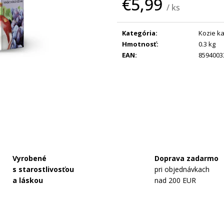
€5,99
NAŠE MLIEKO AR - ANTIREFLUX, 400 G
DOJČENSKÉ KOZ
/ ks
MLIEKO 2 MULT
€16,47
Jednotková
€75,99
cena:
Pôvodne:
€84,9
Kategória
:
Kozie k
Hmotnosť
:
0.3 kg
EAN
:
8594003
Vyrobené
Doprava zadarmo
s starostlivosťou
pri objednávkach
a láskou
nad 200 EUR