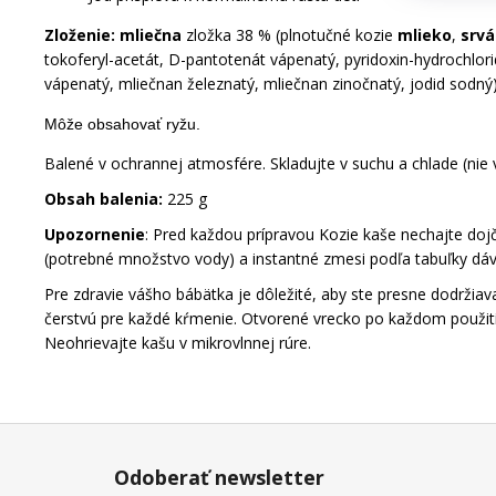
Zloženie: mliečna
zložka 38 % (plnotučné kozie
mlieko
,
srvá
tokoferyl-acetát, D-pantotenát vápenatý, pyridoxin-hydrochlorid,
vápenatý, mliečnan železnatý, mliečnan zinočnatý, jodid sodný
Môže obsahovať ryžu.
Balené v ochrannej atmosfére. Skladujte v suchu a chlade (nie 
Obsah balenia:
225 g
Upozornenie
: Pred každou prípravou Kozie kaše nechajte do
(potrebné množstvo vody) a instantné zmesi podľa tabuľky dávk
Pre zdravie vášho bábätka je dôležité, aby ste presne dodržiav
čerstvú pre každé kŕmenie. Otvorené vrecko po každom použití v
Neohrievajte kašu v mikrovlnnej rúre.
Z
á
Odoberať newsletter
p