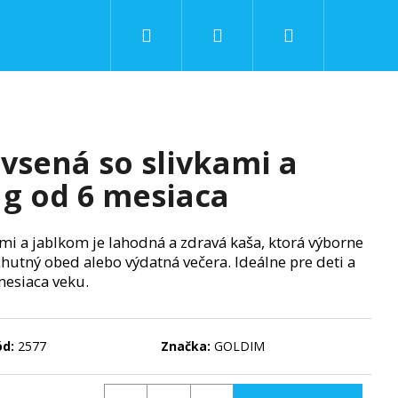
Hľadať
Prihlásenie
Nákupný
košík
vsená so slivkami a
 g od 6 mesiaca
mi a jablkom je lahodná a zdravá kaša, ktorá výborne
chutný obed alebo výdatná večera. Ideálne pre deti a
mesiaca veku.
ód:
2577
Značka:
GOLDIM
Nasledujúce