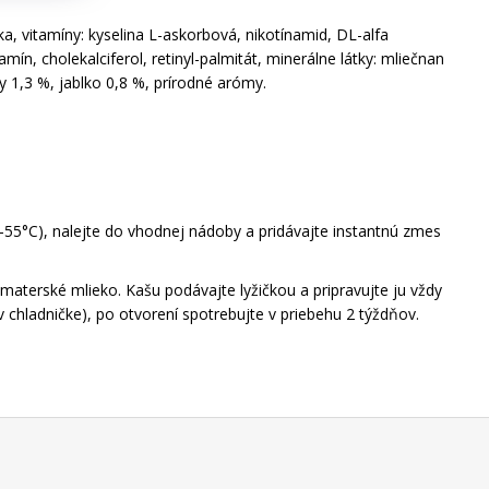
a, vitamíny: kyselina L-askorbová, nikotínamid, DL-alfa
mín, cholekalciferol, retinyl-palmitát, minerálne látky: mliečnan
y 1,3 %, jablko 0,8 %, prírodné arómy.
55°C), nalejte do vhodnej nádoby a pridávajte instantnú zmes
 materské mlieko. Kašu podávajte lyžičkou a pripravujte ju vždy
 chladničke), po otvorení spotrebujte v priebehu 2 týždňov.