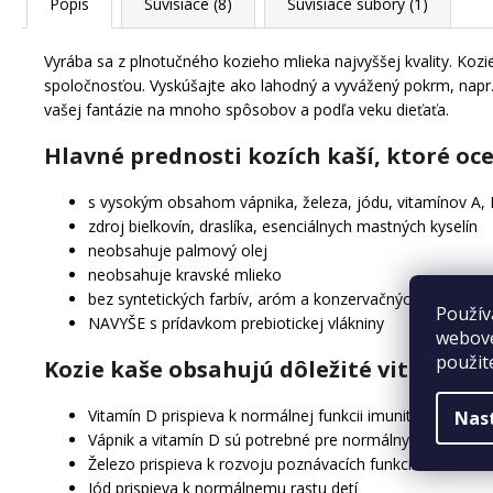
Popis
Súvisiace (8)
Súvisiace súbory (1)
Vyrába sa z plnotučného kozieho mlieka najvyššej kvality. Ko
spoločnosťou. Vyskúšajte ako lahodný a vyvážený pokrm, napr. 
vašej fantázie na mnoho spôsobov a podľa veku dieťaťa.
Hlavné prednosti kozích kaší, ktoré oce
s vysokým obsahom vápnika, železa, jódu, vitamínov A, E
zdroj bielkovín, draslíka, esenciálnych mastných kyselín
neobsahuje palmový olej
neobsahuje kravské mlieko
bez syntetických farbív, aróm a konzervačných látok
Použív
NAVYŠE s prídavkom prebiotickej vlákniny
webove
použit
Kozie kaše obsahujú dôležité vitamíny 
Vitamín D prispieva k normálnej funkcii imunitného systé
Nas
Vápnik a vitamín D sú potrebné pre normálny rast a vývoj
Železo prispieva k rozvoju poznávacích funkcií u detí
Jód prispieva k normálnemu rastu detí