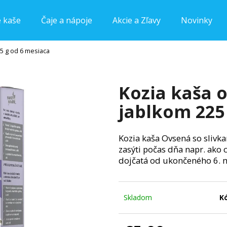
e kaše
Čaje a nápoje
Akcie a Zľavy
Novinky
25 g od 6 mesiaca
Čo potrebujete nájsť?
Kozia kaša o
HĽADAŤ
jablkom 225
Kozia kaša Ovsená so slivka
Odporúčame
zasýti počas dňa napr. ako 
dojčatá od ukončeného 6. 
Skladom
K