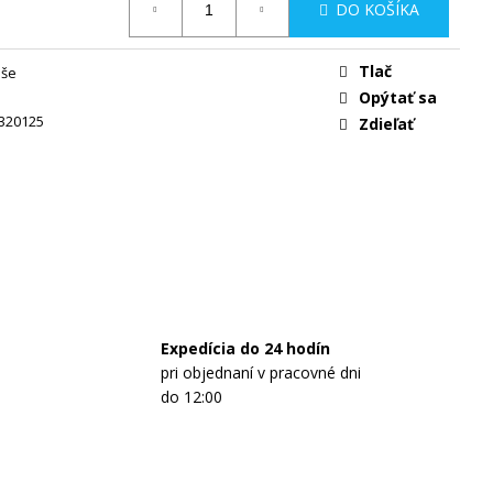
IE MLIEKO NAŠE
DO KOŠÍKA
IPACK 5×525G
Tlač
5
aše
Opýtať sa
320125
Zdieľať
Expedícia do 24 hodín
pri objednaní v pracovné dni
do 12:00