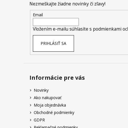
Nezmeškajte žiadne novinky či zľavy!
ä
t
Email
i
e
Vložením e-mailu súhlasíte s
podmienkami oc
PRIHLÁSIŤ SA
Informácie pre vás
Novinky
Ako nakupovať
Moja objednávka
Obchodné podmienky
GDPR
Reklamačné podmienky