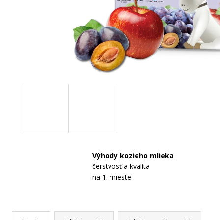
POČIATOČNÉ DOJČENSKÉ KOZIE MLIEKO
NAŠE MLIEKO 1, 525G
€17,49
Výhody kozieho mlieka
čerstvosť a kvalita
na 1. mieste