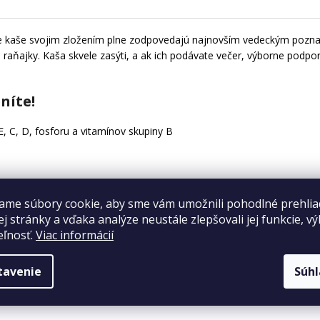
zie kaše svojim zložením plne zodpovedajú najnovším vedeckým pozna
raňajky. Kaša skvele zasýti, a ak ich podávate večer, výborne podpor
níte!
, C, D, fosforu a vitamínov skupiny B
ame súbory cookie, aby sme vám umožnili pohodlné prehlia
j stránky a vďaka analýze neustále zlepšovali jej funkcie, v
eľnosť.
Viac informácií
a minerály pre normálny vývoj vašeho dieťa
mu detí
tavenie
Súh
 kostí u detí