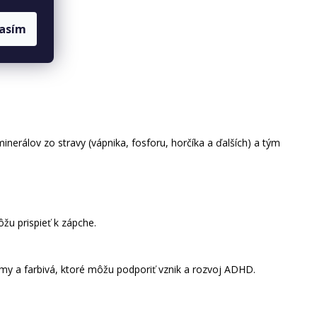
lasím
nerálov zo stravy (vápnika, fosforu, horčíka a ďalších) a tým
žu prispieť k zápche.
my a farbivá, ktoré môžu podporiť vznik a rozvoj ADHD.