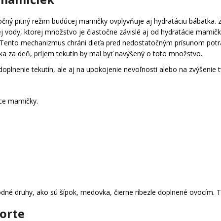
čný pitný režim budúcej mamičky ovplyvňuje aj hydratáciu bábätka.
j vody, ktorej množstvo je čiastočne závislé aj od hydratácie mamičk
 Tento mechanizmus chráni dieťa pred nedostatočným prísunom potra
a za deň, príjem tekutín by mal byť navýšený o toto množstvo.
 doplnenie tekutín, ale aj na upokojenie nevoľnosti alebo na zvýšenie
ace mamičky.
né druhy, ako sú šípok, medovka, čierne ríbezle doplnené ovocím. Tu 
porte