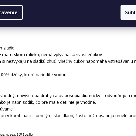
te pitie ponúknuť za malú chvíľku.
tavenie
Súh
né a aké nie?
h zladiť
v materskom mlieku, nemá vplyv na kazivosť zúbkov
m si nezvykajú na sladkú chuť. Mliečny cukor napomáha vstrebávaniu mi
00% džúsy, ktoré nariedite vodou.
 je vhodný, navyše oba druhy čajov pôsobia diureticky – odvodňujú a mô
o je napr. sodík, čo pre malé deti nie je vhodné.
úvanie.
ou v kombinácii s umelými sladidlami, často tiež obsahujú umelé aró
 mamičiek