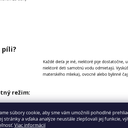
píli?
Každé dieťa je iné, niektoré pije dostatočne, u
niektoré deti samotnú vodu odmietajú. Vyskú
materského mlieka), ovocné alebo bylinné čaj
itný režim:
ch.
bia to, čo dospelí.
ame súbory cookie, aby sme vám umožnili pohodlné prehlia
torých budú rady piť.
j stránky a vďaka analýze neustále zlepšovali jej funkcie, v
 športovými fľašami alebo napríklad farebnými slamkami.
eľnosť.
Viac informácií