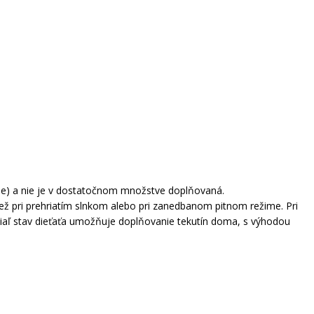
enie) a nie je v dostatočnom množstve doplňovaná.
ež pri prehriatím slnkom alebo pri zanedbanom pitnom režime. Pri
okiaľ stav dieťaťa umožňuje doplňovanie tekutín doma, s výhodou