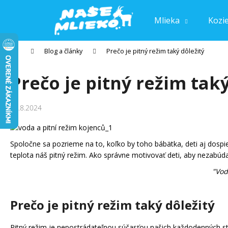
K
Prejsť
o
na
Mlieka
Kozi
Späť
Späť
obsah
š
do
do
í
Domov
Blog a články
Prečo je pitný režim taký dôležitý
k
obchodu
obchodu
Prečo je pitný režim taký
12.8.2024
Spoločne sa pozrieme na to, koľko by toho bábätka, deti aj dospie
teplota náš pitný režim. Ako správne motivovať deti, aby nezabúdal
"Vod
Prečo je pitný režim taký dôležitý
Pitný režim je nepostrádateľnou súčasťou našich každodenných stra