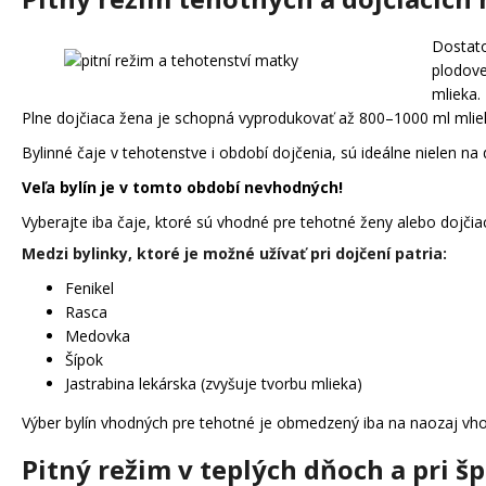
Dostato
plodove
mlieka.
Plne dojčiaca žena je schopná vyprodukovať až 800–1000 ml mliek
Bylinné čaje v tehotenstve i období dojčenia, sú ideálne nielen na
Veľa bylín je v tomto období nevhodných!
Vyberajte iba čaje, ktoré sú vhodné pre tehotné ženy alebo dojči
Medzi bylinky, ktoré je možné užívať pri dojčení patria:
Fenikel
Rasca
Medovka
Šípok
Jastrabina lekárska (zvyšuje tvorbu mlieka)
Výber bylín vhodných pre tehotné je obmedzený iba na naozaj vhod
Pitný režim v teplých dňoch a pri š