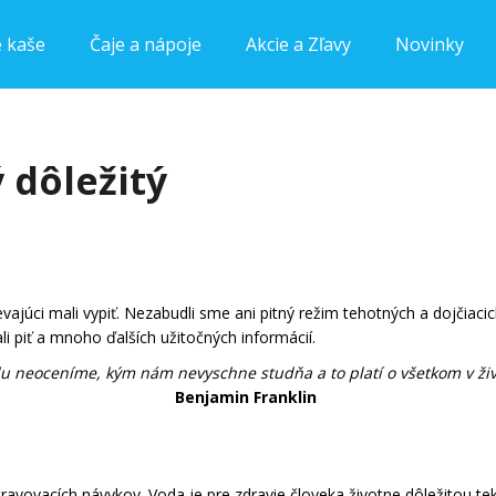
e kaše
Čaje a nápoje
Akcie a Zľavy
Novinky
Čo potrebujete nájsť?
 dôležitý
HĽADAŤ
Odporúčame
vajúci mali vypiť. Nezabudli sme ani pitný režim tehotných a dojčiaci
i piť a mnoho ďalších užitočných informácií.
u neoceníme, kým nám nevyschne studňa a to platí o všetkom v živ
Benjamin Franklin
vovacích návykov. Voda je pre zdravie človeka životne dôležitou teku