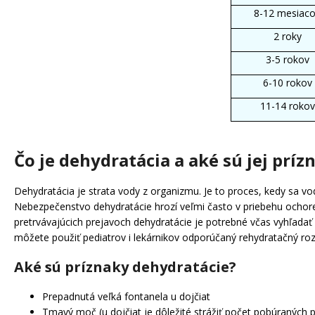
8-12 mesiac
2 roky
3-5 rokov
6-10 rokov
11-14 rokov
Čo je dehydratácia a aké sú jej príz
Dehydratácia je strata vody z organizmu. Je to proces, kedy sa v
Nebezpečenstvo dehydratácie hrozí veľmi často v priebehu ochore
pretrvávajúcich prejavoch dehydratácie je potrebné včas vyhľadať
môžete použiť pediatrov i lekárnikov odporúčaný rehydratačný rozt
Aké sú príznaky dehydratácie?
Prepadnutá veľká fontanela u dojčiat
Tmavý moč (u dojčiat je dôležité strážiť počet pobúraných p