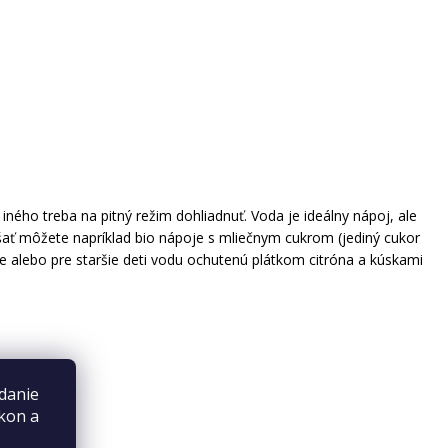
 iného treba na pitný režim dohliadnuť. Voda je ideálny nápoj, ale
šať môžete napríklad bio nápoje s mliečnym cukrom (jediný cukor
e alebo pre staršie deti vodu ochutenú plátkom citróna a kúskami
danie
ýkon a