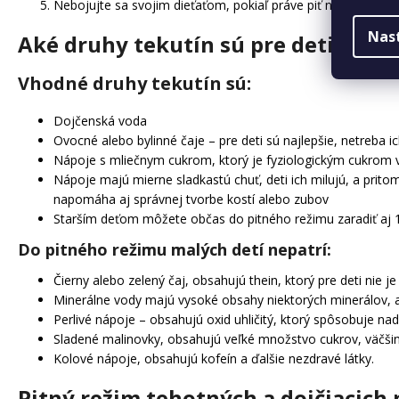
Nebojujte sa svojim dieťaťom, pokiaľ práve piť nechce, skús
Nas
Aké druhy tekutín sú pre deti vhod
Vhodné druhy tekutín sú:
Dojčenská voda
Ovocné alebo bylinné čaje – pre deti sú najlepšie, netreba ic
Nápoje s mliečnym cukrom, ktorý je fyziologickým cukrom 
Nápoje majú mierne sladkastú chuť, deti ich milujú, a prito
napomáha aj správnej tvorbe kostí alebo zubov
Starším deťom môžete občas do pitného režimu zaradiť aj 1
Do pitného režimu malých detí nepatrí:
Čierny alebo zelený čaj, obsahujú thein, ktorý pre deti nie
Minerálne vody majú vysoké obsahy niektorých minerálov, ak
Perlivé nápoje – obsahujú oxid uhličitý, ktorý spôsobuje nad
Sladené malinovky, obsahujú veľké množstvo cukrov, väčšin
Kolové nápoje, obsahujú kofeín a ďalšie nezdravé látky.
Pitný režim tehotných a dojčiacich