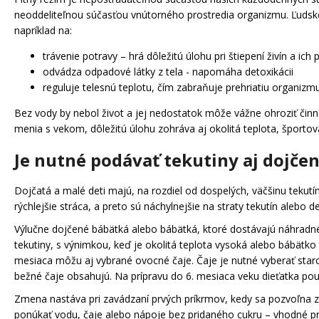
POČIATOČNÉ DOJČENSKÉ KOZIE MLIEKO
neoddeliteľnou súčasťou vnútorného prostredia organizmu. Ľudské 
NAŠE MLIEKO 1, 525G
napríklad na:
€17,49
trávenie potravy – hrá dôležitú úlohu pri štiepení živín a ich
odvádza odpadové látky z tela - napomáha detoxikácii
reguluje telesnú teplotu, čím zabraňuje prehriatiu organizmu
Bez vody by nebol život a jej nedostatok môže vážne ohroziť čin
menia s vekom, dôležitú úlohu zohráva aj okolitá teplota, športov
Je nutné podávať tekutiny aj dojč
Dojčatá a malé deti majú, na rozdiel od dospelých, väčšinu teku
rýchlejšie stráca, a preto sú náchylnejšie na straty tekutín alebo d
Výlučne dojčené bábätká alebo bábätká, ktoré dostávajú náhradné 
tekutiny, s výnimkou, keď je okolitá teplota vysoká alebo bábätko
mesiaca môžu aj vybrané ovocné čaje. Čaje je nutné vyberať starost
bežné čaje obsahujú. Na prípravu do 6. mesiaca veku dieťatka po
Zmena nastáva pri zavádzaní prvých príkrmov, kedy sa pozvoľna za
ponúkať vodu, čaje alebo nápoje bez pridaného cukru – vhodné pre 