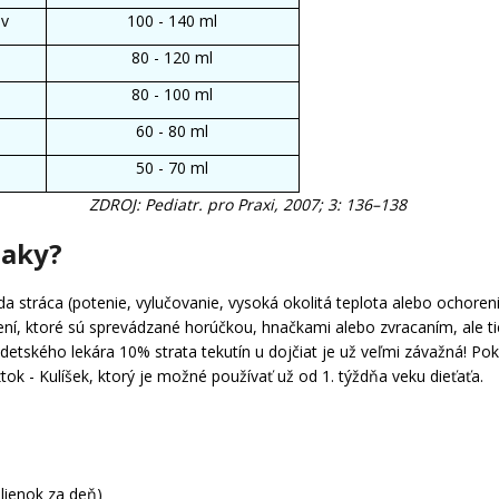
ov
100 - 140 ml
80 - 120 ml
80 - 100 ml
60 - 80 ml
50 - 70 ml
ZDROJ: Pediatr. pro Praxi, 2007; 3: 136–138
naky?
oda stráca (potenie, vylučovanie, vysoká okolitá teplota alebo ochor
ní, ktoré sú sprevádzané horúčkou, hnačkami alebo zvracaním, ale ti
 detského lekára 10% strata tekutín u dojčiat je už veľmi závažná! P
ok - Kulíšek, ktorý je možné používať už od 1. týždňa veku dieťaťa.
lienok za deň)