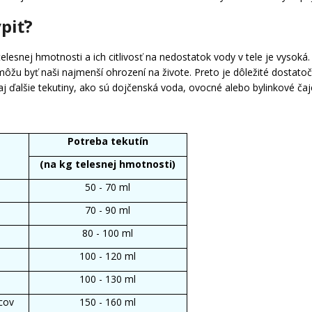
piť?
 telesnej hmotnosti a ich citlivosť na nedostatok vody v tele je vysok
ii môžu byť naši najmenší ohrození na živote. Preto je dôležité dosta
j ďalšie tekutiny, ako sú dojčenská voda, ovocné alebo bylinkové čaj
Potreba tekutín
(na kg telesnej hmotnosti)
50 - 70 ml
70 - 90 ml
80 - 100 ml
100 - 120 ml
100 - 130 ml
cov
150 - 160 ml