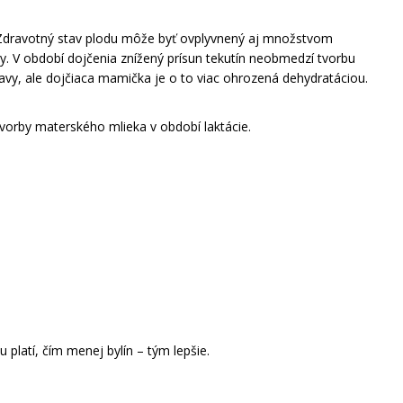
 Zdravotný stav plodu môže byť ovplyvnený aj množstvom
y. V období dojčenia znížený prísun tekutín neobmedzí tvorbu
vy, ale dojčiaca mamička je o to viac ohrozená dehydratáciou.
 tvorby materského mlieka v období laktácie.
platí, čím menej bylín – tým lepšie.