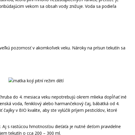
IE MLIEKO NAŠE
s pribúdajúcim vekom sa obsah vody znižuje. Voda sa podieľa
IPACK 5×525G
5
veľkú pozornosť v akomkoľvek veku. Nároky na prísun tekutín sa
 Zhruba do 4. mesiaca veku nepotrebujú okrem mlieka dopĺňať iné
jčenská voda, feniklový alebo harmančekový čaj, bábätká od 4.
jíky v BIO kvalite, aby ste vylúčili príjem pesticídov, ktoré
. Aj s rastúcou hmotnosťou dieťaťa je nutné deťom pravidelne
jem tekutín o cca 200 – 300 ml.