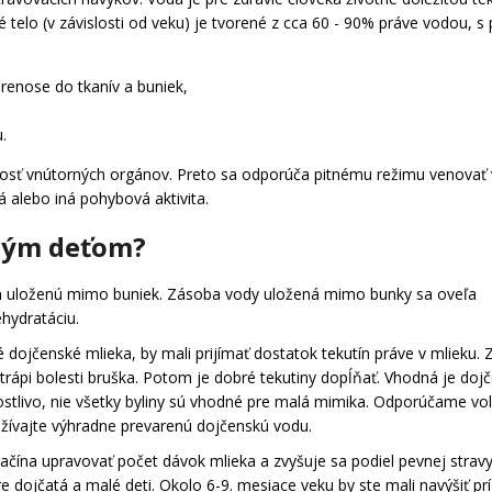
NAŠE MLIEKO AR - ANTIREFLUX, 400 G
DOJČENSKÉ KOZ
telo (v závislosti od veku) je tvorené z cca 60 - 90% práve vodou, 
MLIEKO 2 MULT
€16,47
€75,99
Pôvodne:
€84,9
 prenose do tkanív a buniek,
.
nosť vnútorných orgánov. Preto sa odporúča pitnému režimu venovať 
á alebo iná pohybová aktivita.
eným deťom?
tín uloženú mimo buniek. Zásoba vody uložená mimo bunky sa oveľa
ehydratáciu.
dojčenské mlieka, by mali prijímať dostatok tekutín práve v mlieku.
 trápi bolesti bruška. Potom je dobré tekutiny dopĺňať. Vhodná je do
livo, nie všetky byliny sú vhodné pre malá mimika. Odporúčame voliť ča
užívajte výhradne prevarenú dojčenskú vodu.
čína upravovať počet dávok mlieka a zvyšuje sa podiel pevnej stravy
dojčatá a malé deti. Okolo 6-9. mesiace veku by ste mali navýšiť prí