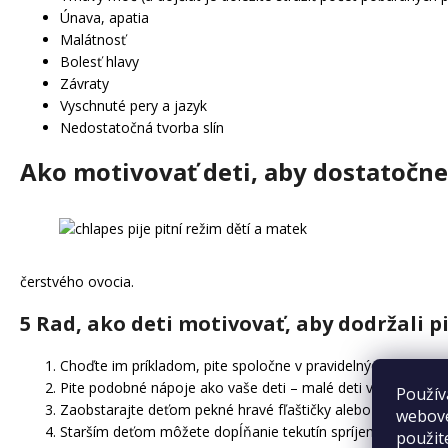
Únava, apatia
Malátnosť
Bolesť hlavy
Závraty
Vyschnuté pery a jazyk
Nedostatočná tvorba slín
Ako motivovať deti, aby dostatočne 
čerstvého ovocia.
5 Rad, ako deti motivovať, aby dodržali p
Choďte im príkladom, pite spoločne v pravidelných intervalo
Pite podobné nápoje ako vaše deti – malé deti veľmi rady ro
Použív
Zaobstarajte deťom pekné hravé fľaštičky alebo hrnčeky, z k
webove
Starším deťom môžete dopĺňanie tekutín spríjemniť peknými
použit