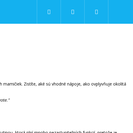
Hľadať
Prihlásenie
Nákupný
košík
ch mamičiek. Zistíte, aké sú vhodné nápoje, ako ovplyvňuje okolitá
ote."
Nasledujúce
tinou, ktorá plní mnoho nezastupiteľných funkcií, pretože je