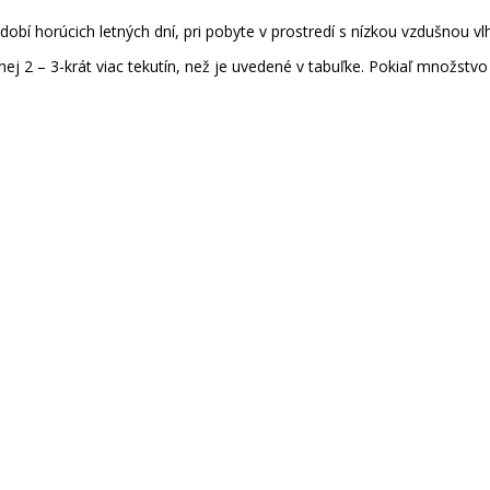
dobí horúcich letných dní, pri pobyte v prostredí s nízkou vzdušnou v
nej 2 – 3-krát viac tekutín, než je uvedené v tabuľke. Pokiaľ množstv