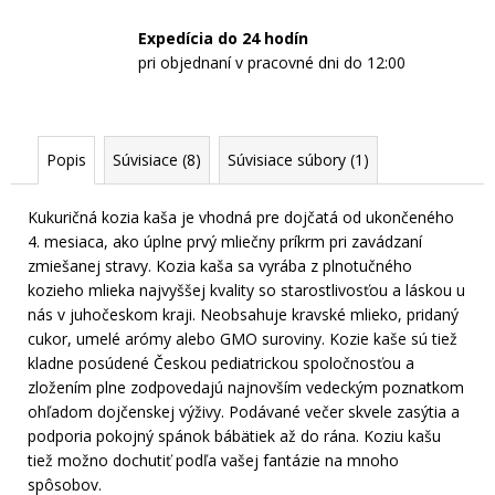
Expedícia do 24 hodín
pri objednaní v pracovné dni do 12:00
Popis
Súvisiace (8)
Súvisiace súbory (1)
Kukuričná kozia kaša je vhodná pre dojčatá od ukončeného
4. mesiaca, ako úplne prvý mliečny príkrm pri zavádzaní
zmiešanej stravy. Kozia kaša sa vyrába z plnotučného
kozieho mlieka najvyššej kvality so starostlivosťou a láskou u
nás v juhočeskom kraji. Neobsahuje kravské mlieko, pridaný
cukor, umelé arómy alebo GMO suroviny. Kozie kaše sú tiež
kladne posúdené Českou pediatrickou spoločnosťou a
zložením plne zodpovedajú najnovším vedeckým poznatkom
ohľadom dojčenskej výživy. Podávané večer skvele zasýtia a
podporia pokojný spánok bábätiek až do rána. Koziu kašu
tiež možno dochutiť podľa vašej fantázie na mnoho
spôsobov.