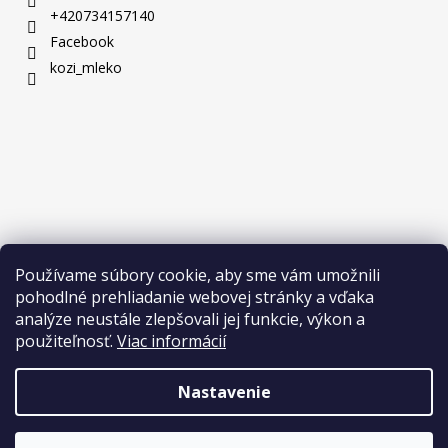
+420734157140
Facebook
kozi_mleko
Používame súbory cookie, aby sme vám umožnili
pohodlné prehliadanie webovej stránky a vďaka
analýze neustále zlepšovali jej funkcie, výkon a
použiteľnosť.
Viac informácií
Nastavenie
Vytvoril Shoptet
Copyright 2026
Naše Mlieko
. Všetky práva vyhradené.
Upraviť