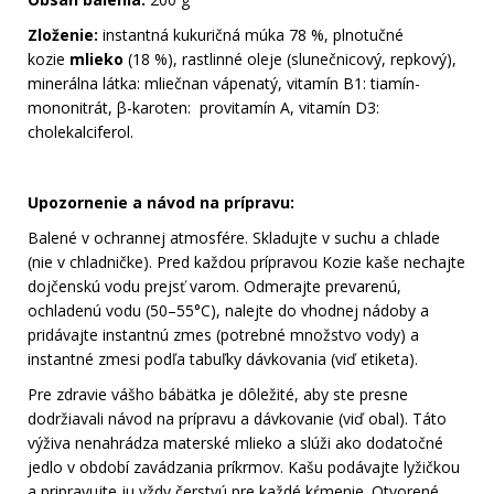
Zloženie:
instantná kukuričná múka 78 %, plnotučné
kozie
mlieko
(18 %), rastlinné oleje (slunečnicový, repkový),
minerálna látka: mliečnan vápenatý, vitamín B1: tiamín-
mononitrát, β-karoten: provitamín A, vitamín D3:
cholekalciferol.
Upozornenie a návod na prípravu:
Balené v ochrannej atmosfére. Skladujte v suchu a chlade
(nie v chladničke). Pred každou prípravou Kozie kaše nechajte
dojčenskú vodu prejsť varom. Odmerajte prevarenú,
ochladenú vodu (50–55°C), nalejte do vhodnej nádoby a
pridávajte instantnú zmes (potrebné množstvo vody) a
instantné zmesi podľa tabuľky dávkovania (viď etiketa).
Pre zdravie vášho bábätka je dôležité, aby ste presne
dodržiavali návod na prípravu a dávkovanie (viď obal). Táto
výživa nenahrádza materské mlieko a slúži ako dodatočné
jedlo v období zavádzania príkrmov. Kašu podávajte lyžičkou
a pripravujte ju vždy čerstvú pre každé kŕmenie. Otvorené