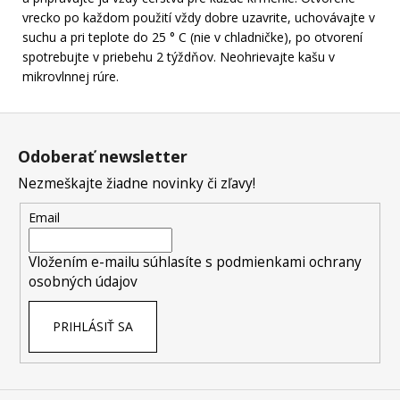
vrecko po každom použití vždy dobre uzavrite, uchovávajte v
suchu a pri teplote do 25 ° C (nie v chladničke), po otvorení
spotrebujte v priebehu 2 týždňov. Neohrievajte kašu v
mikrovlnnej rúre.
Z
á
Odoberať newsletter
p
Nezmeškajte žiadne novinky či zľavy!
ä
t
Email
i
e
Vložením e-mailu súhlasíte s
podmienkami ochrany
osobných údajov
PRIHLÁSIŤ SA