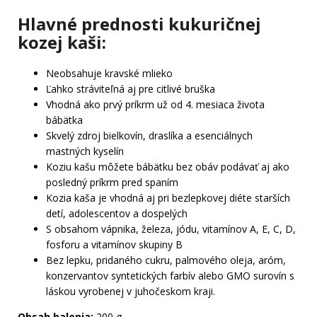
Hlavné prednosti kukuričnej
kozej kaši:
Neobsahuje kravské mlieko
Ľahko stráviteľná aj pre citlivé bruška
Vhodná ako prvý príkrm už od 4. mesiaca života
bábätka
Skvelý zdroj bielkovín, draslíka a esenciálnych
mastných kyselín
Koziu kašu môžete bábätku bez obáv podávať aj ako
posledný príkrm pred spaním
Kozia kaša je vhodná aj pri bezlepkovej diéte starších
detí, adolescentov a dospelých
S obsahom vápnika, železa, jódu, vitamínov A, E, C, D,
fosforu a vitamínov skupiny B
Bez lepku, pridaného cukru, palmového oleja, aróm,
konzervantov syntetických farbív alebo GMO surovín s
láskou vyrobenej v juhočeskom kraji.
Obsah balenia:
200 g