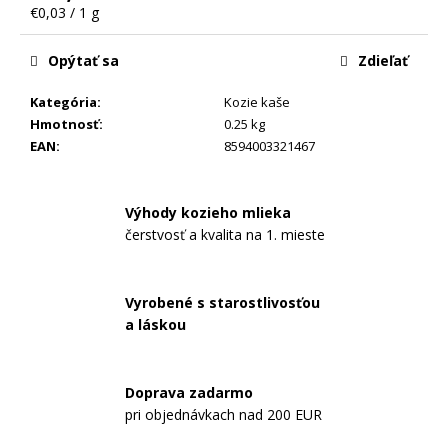
č
Jednotková
€0,03 / 1 g
a
cena:
m
Opýtať sa
Zdieľať
e
Kategória
:
Kozie kaše
Hmotnosť
:
0.25 kg
BATOĽACIE
EAN
:
8594003321467
KOZIE
MLIEKO
NAŠE
MLIEKO
Výhody kozieho mlieka
3
MULTIPACK
čerstvosť a kvalita na 1. mieste
5×525G
€75,99
Pôvodne:
Vyrobené s starostlivosťou
€84,95
a láskou
Doprava zadarmo
pri objednávkach nad 200 EUR