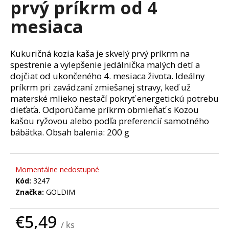
prvý príkrm od 4
á
mesiaca
j
s
ť
Kukuričná kozia kaša je skvelý prvý príkrm na
?
spestrenie a vylepšenie jedálnička malých detí a
dojčiat od ukončeného 4. mesiaca života. Ideálny
príkrm pri zavádzaní zmiešanej stravy, keď už
materské mlieko nestačí pokryť energetickú potrebu
dieťaťa. Odporúčame príkrm obmieňať s Kozou
kašou ryžovou alebo podľa preferencií samotného
HĽADAŤ
bábätka. Obsah balenia: 200 g
O
Momentálne nedostupné
d
Kód:
3247
p
Značka:
GOLDIM
o
r
€5,49
ú
/ ks