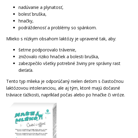
č
nadúvanie a plynatosť,
a
bolesť bruška,
m
hnačky,
e
podráždenosť a problémy so spánkom.
Mlieko s nízkym obsahom laktózy je upravené tak, aby:
BIO
DETSKÝ
šetrne podporovalo trávenie,
NÁPOJ
FENIKEL
znižovalo riziko hnačiek a bolesti bruška,
180
zabezpečilo všetky potrebné živiny pre správny rast
G
dieťaťa.
BABIO
€4,49
Tento typ mlieka je odporúčaný nielen deťom s čiastočnou
laktózovou intoleranciou, ale aj tým, ktoré majú dočasné
tráviace ťažkosti, napríklad počas alebo po hnačke či viróze.