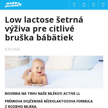
K
Prejsť
Hľadať
Náku
M
Prihláseni
o
na
Späť
Späť
košík
obsah
š
Low lactose šetrná
í
Č
výživa pre citlivé
k
o
bruška bábätiek
p
o
6.10.2025
t
r
e
b
u
j
e
NOVINKA NA TRHU
NAŠE MLÉKO® ACTIVE LL
t
e
PRÉMIOVA DOJČENSKÁ NÍZKOLAKTOZOVA FORMULA
n
Z KOZIEHO MLIEKA.