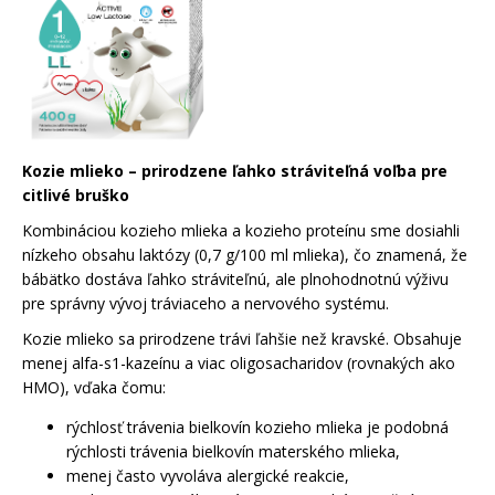
Kozie mlieko – prirodzene ľahko stráviteľná voľba pre
citlivé bruško
Kombináciou kozieho mlieka a kozieho proteínu sme dosiahli
nízkeho obsahu laktózy (0,7 g/100 ml mlieka), čo znamená, že
bábätko dostáva ľahko stráviteľnú, ale plnohodnotnú výživu
pre správny vývoj tráviaceho a nervového systému.
Kozie mlieko sa prirodzene trávi ľahšie než kravské. Obsahuje
menej alfa-s1-kazeínu a viac oligosacharidov (rovnakých ako
HMO), vďaka čomu:
rýchlosť trávenia bielkovín kozieho mlieka je podobná
rýchlosti trávenia bielkovín materského mlieka,
menej často vyvoláva alergické reakcie,