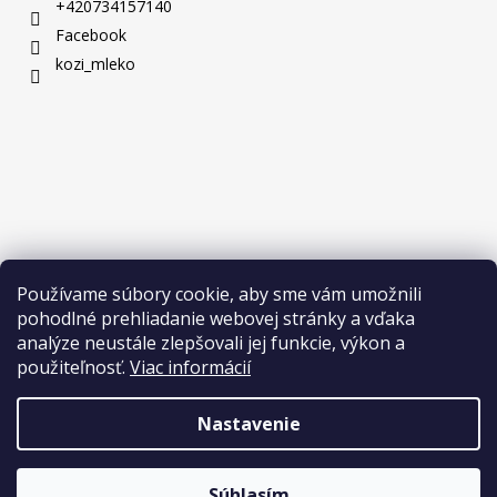
+420734157140
Facebook
kozi_mleko
Používame súbory cookie, aby sme vám umožnili
pohodlné prehliadanie webovej stránky a vďaka
analýze neustále zlepšovali jej funkcie, výkon a
použiteľnosť.
Viac informácií
Nastavenie
Vytvoril Shoptet
Copyright 2026
Naše Mlieko
. Všetky práva vyhradené.
Upraviť
nastavenie cookies
Súhlasím