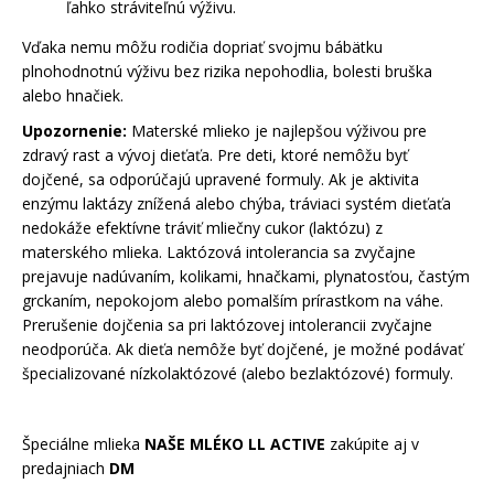
ľahko stráviteľnú výživu.
Vďaka nemu môžu rodičia dopriať svojmu bábätku
plnohodnotnú výživu bez rizika nepohodlia, bolesti bruška
alebo hnačiek.
Upozornenie:
Materské mlieko je najlepšou výživou pre
zdravý rast a vývoj dieťaťa. Pre deti, ktoré nemôžu byť
dojčené, sa odporúčajú upravené formuly. Ak je aktivita
enzýmu laktázy znížená alebo chýba, tráviaci systém dieťaťa
nedokáže efektívne tráviť mliečny cukor (laktózu) z
materského mlieka. Laktózová intolerancia sa zvyčajne
prejavuje nadúvaním, kolikami, hnačkami, plynatosťou, častým
grckaním, nepokojom alebo pomalším prírastkom na váhe.
Prerušenie dojčenia sa pri laktózovej intolerancii zvyčajne
neodporúča. Ak dieťa nemôže byť dojčené, je možné podávať
špecializované nízkolaktózové (alebo bezlaktózové) formuly.
Špeciálne mlieka
NAŠE MLÉKO LL ACTIVE
zakúpite aj v
predajniach
DM