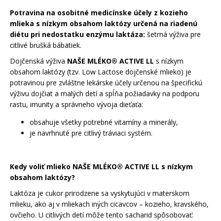
á
Potravina na osobitné medicínske účely z kozieho
j
mlieka s nízkym obsahom laktózy určená na riadenú
diétu pri nedostatku enzýmu laktáza:
šetrná výživa pre
s
citlivé brušká bábätiek.
ť
?
Dojčenská výživa
NAŠE MLÉKO® ACTIVE LL
s nízkym
obsahom laktózy (tzv. Low Lactose dojčenské mlieko) je
potravinou pre zvláštne lekárske účely určenou na špecifickú
výživu dojčiat a malých detí a spĺňa požiadavky na podporu
rastu, imunity a správneho vývoja dieťaťa:
HĽADAŤ
obsahuje všetky potrebné vitamíny a minerály,
je navrhnuté pre citlivý tráviaci systém.
O
Kedy voliť mlieko NAŠE MLÉKO® ACTIVE LL s nízkym
d
obsahom laktózy?
p
o
Laktóza je cukor prirodzene sa vyskytujúci v materskom
r
mlieku, ako aj v mliekach iných cicavcov – kozieho, kravského,
ú
ovčieho. U citlivých detí môže tento sacharid spôsobovať: