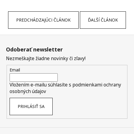
PREDCHÁDZAJÚCI ČLÁNOK
ĎALŠÍ ČLÁNOK
Z
á
Odoberať newsletter
p
Nezmeškajte žiadne novinky či zľavy!
ä
t
Email
i
e
Vložením e-mailu súhlasíte s
podmienkami ochrany
osobných údajov
PRIHLÁSIŤ SA